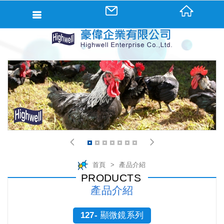
會員登入
會員登入(燈箱)
加入會員
忘記密碼
密碼修改
訂單查詢
個人資料修改
1
2
3
4
5
6
7
會員登出
首頁
產品介紹
PRODUCTS
填寫匯款通知
產品介紹
127- 顯微鏡系列